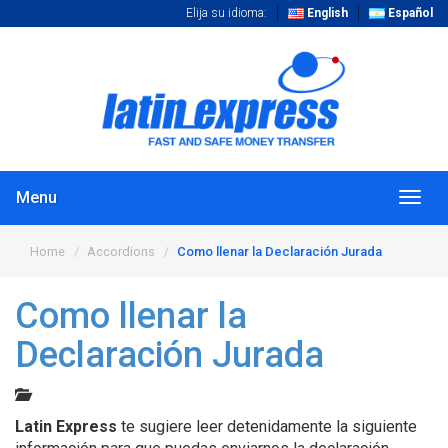
Elija su idioma:
English
Español
Menu
Togg
navig
Home
Accordions
Como llenar la Declaración Jurada
Como llenar la
Declaración Jurada
Latin Express
te sugiere leer detenidamente la siguiente