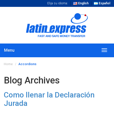
Elija su idioma:
English
Español
Menu
Togg
navig
Home
Accordions
Blog Archives
Como llenar la Declaración
Jurada